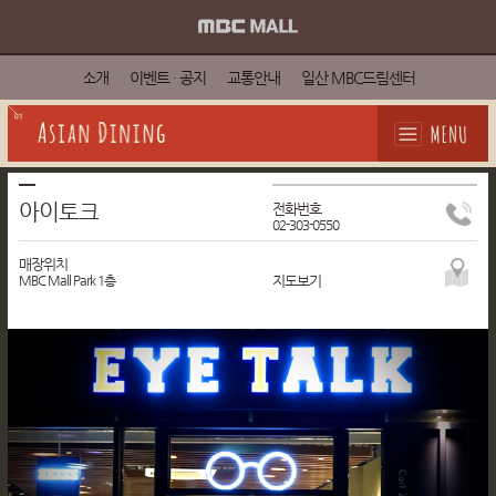
소개
이벤트 · 공지
교통안내
일산 MBC드림센터
Asian Dining
아이토크
전화번호
02-303-0550
매장위치
MBC Mall Park 1층
지도보기