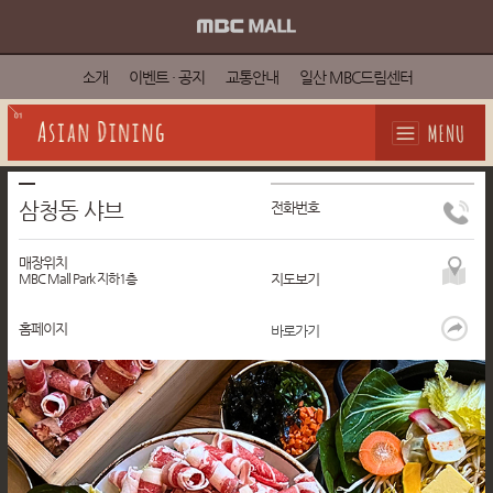
소개
이벤트 · 공지
교통안내
일산 MBC드림센터
Asian Dining
삼청동 샤브
전화번호
매장위치
MBC Mall Park 지하1층
지도보기
홈페이지
바로가기