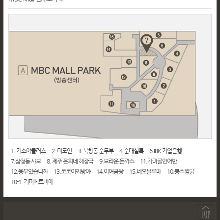
1. 기소야플러스
2. 미도인
3. 북창동 순두부
4.순대실록
6.IBK 기업은행
7.삼청동 샤브
8. 제주 은희네 해장국
9.브라운 돈까스
11.가마골인어반
12.용무있습니까
13.코코이찌방야
14.이여곰탕
15.네오블루매
10.봉추찜닭
10-1. 커피베르비에
페